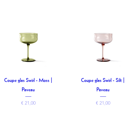
Coupe glas Swirl - Moss |
Coupe glas Swirl - Silt |
Snel overzicht
Snel overzicht
Paveau
Paveau
Prijs
Prijs
€ 21,00
€ 21,00