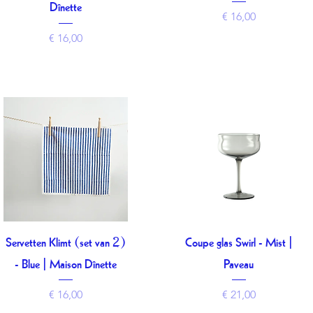
Dînette
Prijs
€ 16,00
Prijs
€ 16,00
Servetten Klimt (set van 2)
Coupe glas Swirl - Mist |
Snel overzicht
Snel overzicht
- Blue | Maison Dînette
Paveau
Prijs
Prijs
€ 16,00
€ 21,00