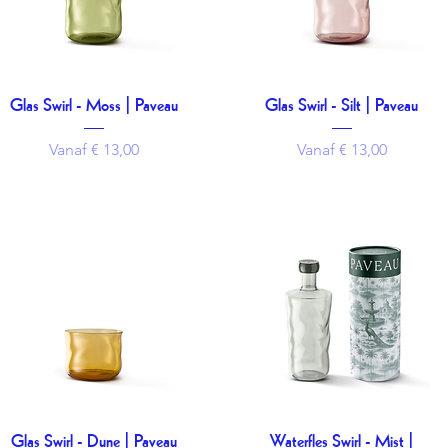
Glas Swirl - Moss | Paveau
Glas Swirl - Silt | Paveau
Snel overzicht
Snel overzicht
Verkoopprijs
Verkoopprijs
Vanaf
€ 13,00
Vanaf
€ 13,00
Glas Swirl - Dune | Paveau
Waterfles Swirl - Mist |
Snel overzicht
Snel overzicht