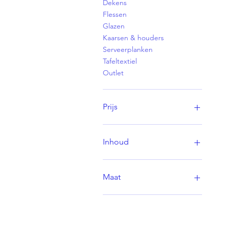
Dekens
Flessen
Glazen
Kaarsen & houders
Serveerplanken
Tafeltextiel
Outlet
Prijs
€ 8
€ 79
Inhoud
0.75 liter
1.25 liter
Maat
Longdrink - 460 ml
Small - 240 ml
Medium
Small