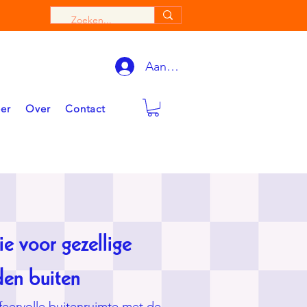
Aanmelden
eer
Over
Contact
e voor gezellige
en buiten
eervolle buitenruimte met de