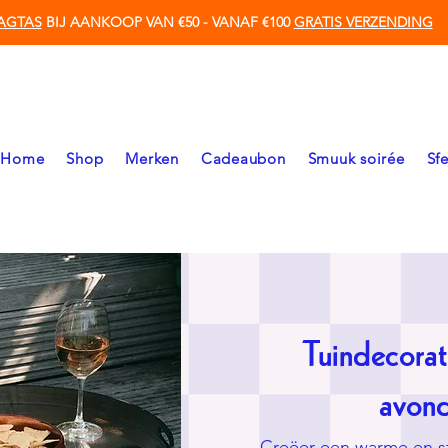
AGTAS
BIJ AANKOOP VAN €50 - VANAF €100
GRATIS VERZENDING
Home
Shop
Merken
Cadeaubon
Smuuk soirée
Sf
Tuindecorati
avond
Creëer een warme en sf