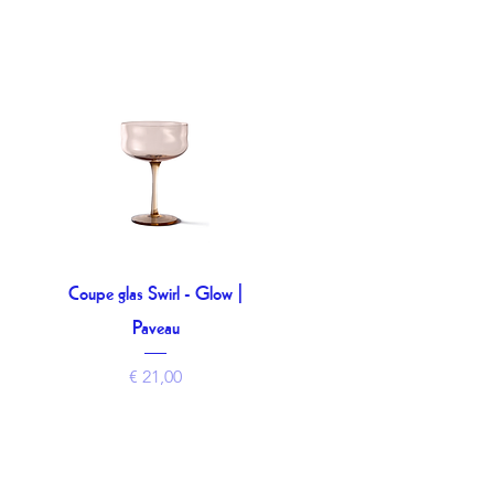
Coupe glas Swirl - Glow |
Snel overzicht
Paveau
Prijs
€ 21,00