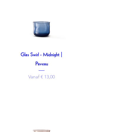
Glas Swirl - Midnight |
Snel overzicht
Paveau
Verkoopprijs
Vanaf
€ 13,00