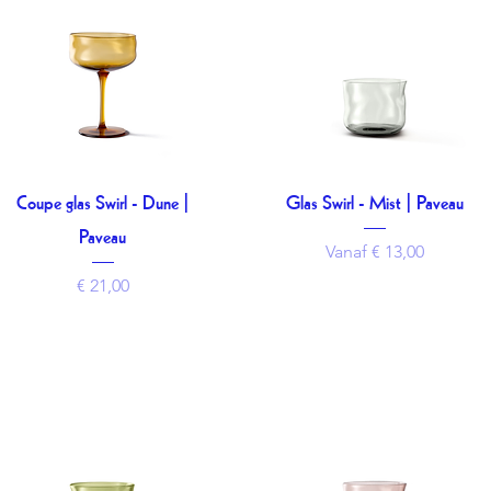
Coupe glas Swirl - Dune |
Glas Swirl - Mist | Paveau
Snel overzicht
Snel overzicht
Paveau
Verkoopprijs
Vanaf
€ 13,00
Prijs
€ 21,00