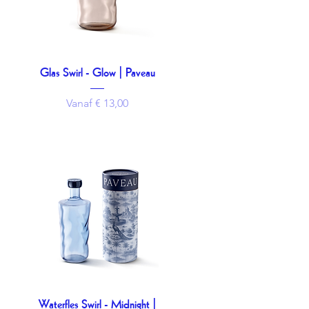
Glas Swirl - Glow | Paveau
Snel overzicht
Verkoopprijs
Vanaf
€ 13,00
Waterfles Swirl - Midnight |
Snel overzicht