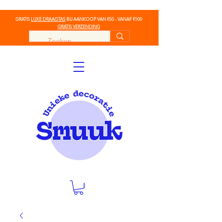
GRATIS
LUXE DRAAGTAS
BIJ AANKOOP VAN €50 - VANAF €100
GRATIS VERZENDING