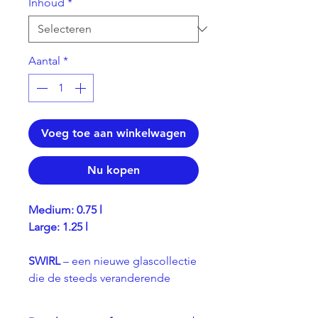
Inhoud
*
Aantal
*
Voeg toe aan winkelwagen
Nu kopen
Medium: 0.75 l
Large: 1.25 l
SWIRL
– een nieuwe glascollectie
die de steeds veranderende
vormen van water vastlegt en de
alledaagse handeling van