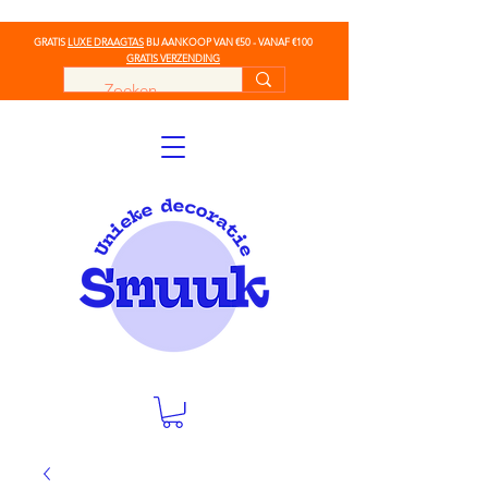
GRATIS
LUXE DRAAGTAS
BIJ AANKOOP VAN €50 - VANAF €100
GRATIS VERZENDING