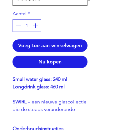
Aantal
*
Voeg toe aan winkelwagen
Nu kopen
Small water glass: 240 ml
Longdrink glass: 460 ml
SWIRL
– een nieuwe glascollectie
die de steeds veranderende
vormen van water vastlegt en de
alledaagse handeling van
Onderhoudsinstructies
kraantjeswater drinken verheft tot
een verfijnde, luxueuze ervaring.