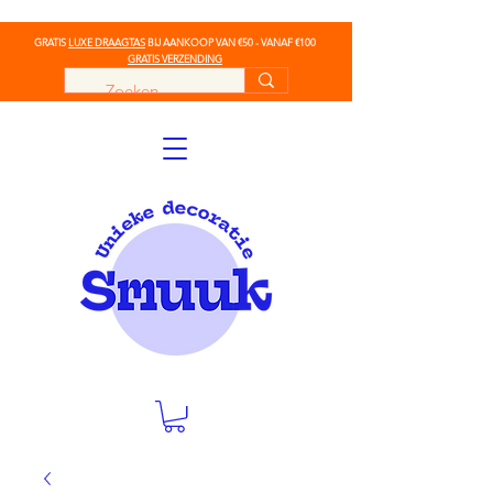
GRATIS
LUXE DRAAGTAS
BIJ AANKOOP VAN €50 - VANAF €100
GRATIS VERZENDING