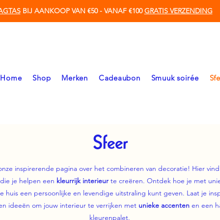
AGTAS
BIJ AANKOOP VAN €50 - VANAF €100
GRATIS VERZENDING
Home
Shop
Merken
Cadeaubon
Smuuk soirée
Sf
Sfeer
ze inspirerende pagina over het combineren van decoratie! Hier vind 
die je helpen een
kleurrijk interieur
te creëren. Ontdek hoe je met uni
e huis een persoonlijke en levendige uitstraling kunt geven. Laat je ins
 en ideeën om jouw interieur te verrijken met
unieke accenten
en een h
kleurenpalet.