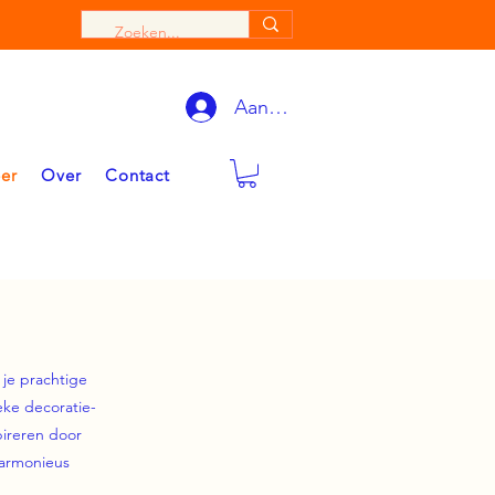
Aanmelden
eer
Over
Contact
je prachtige
eke decoratie-
pireren door
armonieus