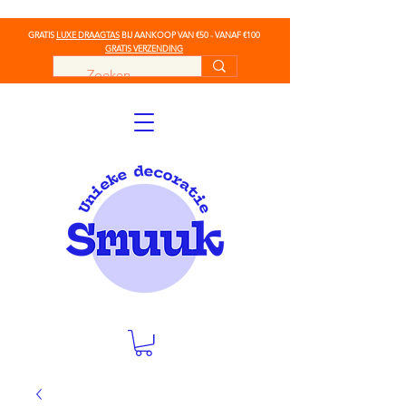
GRATIS
LUXE DRAAGTAS
BIJ AANKOOP VAN €50 - VANAF €100
GRATIS VERZENDING