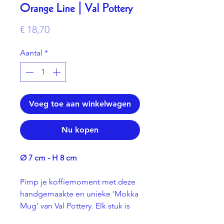
Orange Line | Val Pottery
Prijs
€ 18,70
Aantal
*
Voeg toe aan winkelwagen
Nu kopen
Ø 7 cm - H 8 cm
Pimp je koffiemoment met deze
handgemaakte en unieke 'Mokka
Mug' van Val Pottery. Elk stuk is
met de grootste zorg