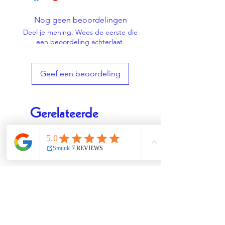
handgeschilderd
Nog geen beoordelingen
You lucky one! Elk stuk is uniek!
Deel je mening. Wees de eerste die
Jouw uniek stuk kan afwijken van
een beoordeling achterlaat.
dat op de foto.
Geef een beoordeling
Gerelateerde
producten