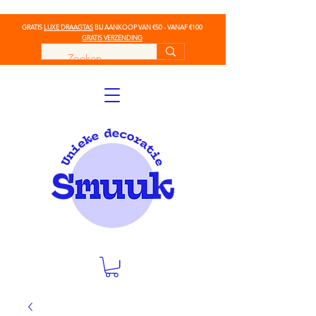
GRATIS
LUXE DRAAGTAS
BIJ AANKOOP VAN €50 - VANAF €100
GRATIS VERZENDING