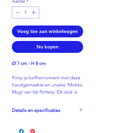
Aantal
*
Voeg toe aan winkelwagen
Nu kopen
Ø 7 cm - H 8 cm
Pimp je koffiemoment met deze
handgemaakte en unieke 'Mokka
Mug' van Val Pottery. Elk stuk is
met de grootste zorg
handgeschilderd en dus nooit
Details en specificaties
dezelfde. Breng kleur in huis en
geniet van de happy momenten
- Oven- en vaatwasbestendig
met vrienden en familie.
- 100% handgemaakt en