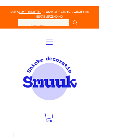
GRATIS
LUXE DRAAGTAS
BIJ AANKOOP VAN €50 - VANAF €100
GRATIS VERZENDING