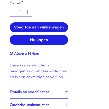
Aantal
*
Voeg toe aan winkelwagen
Nu kopen
Ø 7,5cm x H 4cm
Deze kaarsenhouder is
handgemaakt van teakwortelhout
en is een geweldige aanvulling
op elke gedekte tafel.
Combineer de kaarsenhouder
Details en specificaties
met een van de originalhome
dinerkaarsen voor het perfecte
- Gemaakt van afvalhout van
Onderhoudsinstructies
duurzame decoratiestuk.
teakhout