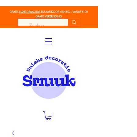
GRATIS
LUXE DRAAGTAS
BIJ AANKOOP VAN €50 - VANAF €100
GRATIS VERZENDING