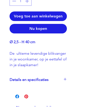
Voeg toe aan winkelwagen
Nu kopen
Ø 2,5 - H 40 cm
De ultieme levendige blikvanger
in je woonkamer, op je eettafel of
in je slaapkamer!
Details en specificaties
- Handgemaakt
- Plantaardige was
- Katoenen lont
- Elke kaars plant een boom