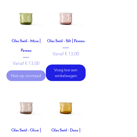
Glas Swirl - Moss |
Glas Swirl - Silt | Paveau
Paveau
Verkoopprijs
Vanaf
€ 13,00
Verkoopprijs
Vanaf
€ 13,00
Voeg toe aan
Niet op voorraad
winkelwagen
Glas Swirl - Glow |
Glas Swirl - Dune |