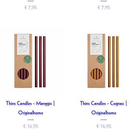
Prijs
Prijs
€ 7,95
€ 7,95
Thins Candles - Manggis |
Thins Candles - Cognac |
Snel overzicht
Snel overzicht
Originalhome
Originalhome
Prijs
Prijs
€ 16,95
€ 16,95