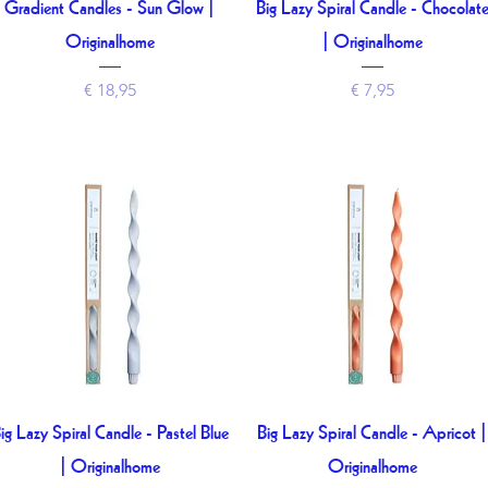
Gradient Candles - Sun Glow |
Big Lazy Spiral Candle - Chocolat
Snel overzicht
Snel overzicht
Originalhome
| Originalhome
Prijs
Prijs
€ 18,95
€ 7,95
ig Lazy Spiral Candle - Pastel Blue
Big Lazy Spiral Candle - Apricot |
Snel overzicht
Snel overzicht
| Originalhome
Originalhome