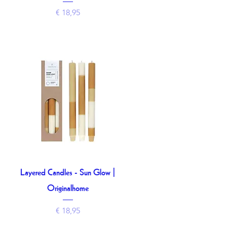
Prijs
€ 18,95
Layered Candles - Sun Glow |
Snel overzicht
Originalhome
Prijs
€ 18,95