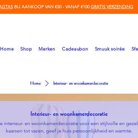
AGTAS
BIJ AANKOOP VAN €50 - VANAF €100
GRATIS VERZENDING
Home
Shop
Merken
Cadeaubon
Smuuk soirée
Sf
Home
Interieur- en woonkamerdecoratie
Interieur- en woonkamerdecoratie
 interieur- en woonkamerdecoratie voor een stijlvolle en gezell
kaarsen tot vazen, geef je huis persoonlijkheid en warmte.