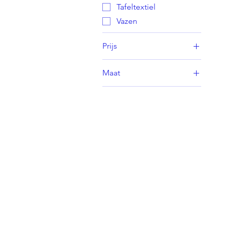
Tafeltextiel
Vazen
Prijs
Maat
€ 7
€ 63
Large
Medium
Small
X-Large