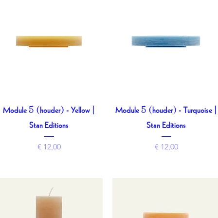
Module 5 (houder) - Yellow |
Module 5 (houder) - Turquoise |
Snel overzicht
Snel overzicht
Stan Editions
Stan Editions
Prijs
Prijs
€ 12,00
€ 12,00