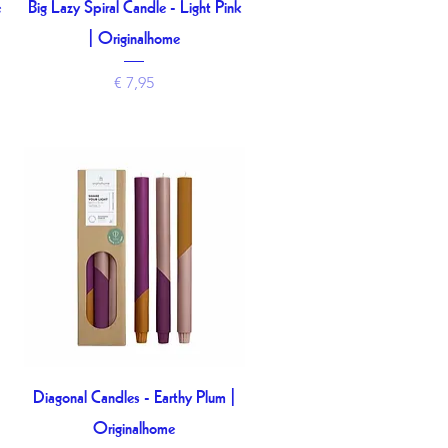
e
Big Lazy Spiral Candle - Light Pink
Snel overzicht
| Originalhome
Prijs
€ 7,95
Diagonal Candles - Earthy Plum |
Snel overzicht
Originalhome