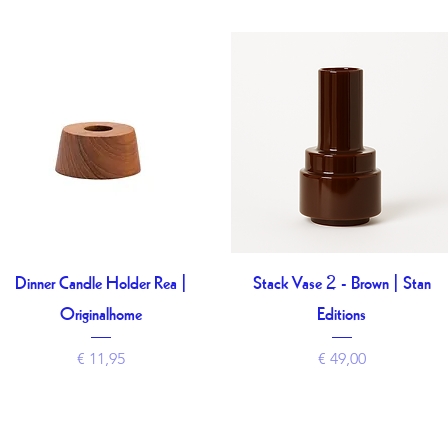
Dinner Candle Holder Rea |
Stack Vase 2 - Brown | Stan
Snel overzicht
Snel overzicht
Originalhome
Editions
Prijs
Prijs
€ 11,95
€ 49,00