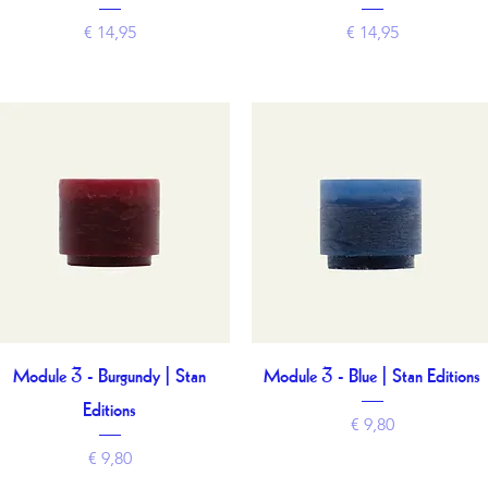
Prijs
Prijs
€ 14,95
€ 14,95
Module 3 - Burgundy | Stan
Module 3 - Blue | Stan Editions
Snel overzicht
Snel overzicht
Editions
Prijs
€ 9,80
Prijs
€ 9,80