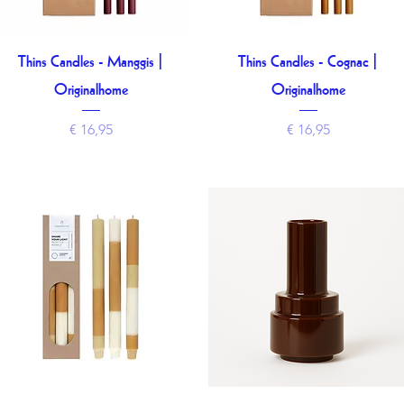
Thins Candles - Manggis |
Thins Candles - Cognac |
Snel overzicht
Snel overzicht
Originalhome
Originalhome
Prijs
Prijs
€ 16,95
€ 16,95