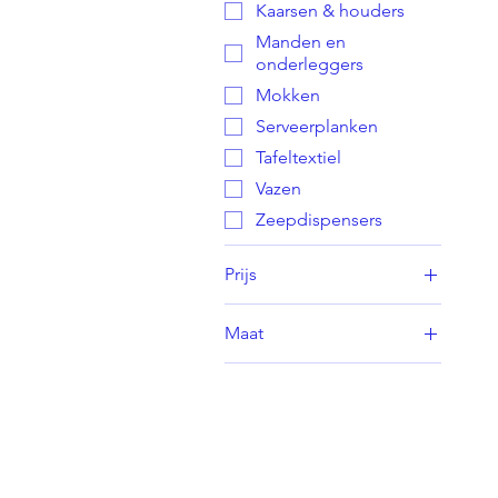
Kaarsen & houders
Manden en
onderleggers
Mokken
Serveerplanken
Tafeltextiel
Vazen
Zeepdispensers
Prijs
Maat
€ 7
€ 63
Large
Medium
Small