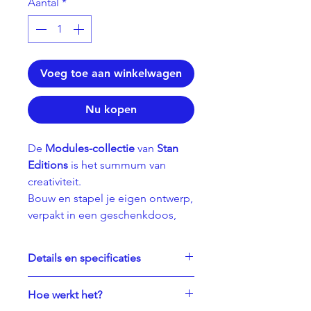
Aantal
*
Voeg toe aan winkelwagen
Nu kopen
De
Modules-collectie
van
Stan
Editions
is het summum van
creativiteit.
Bouw en stapel je eigen ontwerp,
verpakt in een geschenkdoos,
ideaal als cadeau voor jezelf of je
dierbaren.
Details en specificaties
Ontworpen om jouw creativiteit
te stimuleren!
• Geschatte brandduur van de
Hoe werkt het?
module: 24 uur