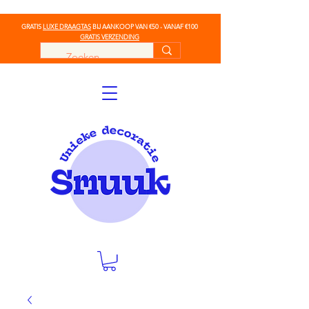
GRATIS
LUXE DRAAGTAS
BIJ AANKOOP VAN €50 - VANAF €100
GRATIS VERZENDING