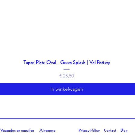
Tapas Plate Oval - Green Splash | Val Pottery
Snel overzicht
Prijs
€ 25,50
In winkelwagen
Verzenden en omruilen
Algemene
Privacy Policy
Contact
Blog