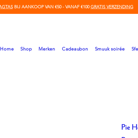
AGTAS
BIJ AANKOOP VAN €50 - VANAF €100
GRATIS VERZENDING
Home
Shop
Merken
Cadeaubon
Smuuk soirée
Sf
Pie Ho