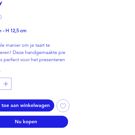
y
Prijs
0
 - H 12,5 cm
le manier om je taart te
teren! Deze handgemaakte pie
is perfect voor het presenteren
favoriete taarten of quiches. Of
*
en zoete of hartige lekkernij is,
lder zorgt ervoor dat je gerecht
n de schijnwerpers staat!
 toe aan winkelwagen
Nu kopen