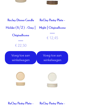
Reclay Dinner Candle
ReClay Pastry Plate -
Holder (S/2) - Grey |
Night | Originalhome
Originalhome
Prijs
€ 12,45
Prijs
€ 22,50
Voeg toe aan
Voeg toe aan
winkelwagen
winkelwagen
ReClay Pastry Plate -
ReClay Pastry Plate -