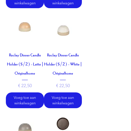
winkelwagen
winkelwagen
Reclay Dinner Candle
Reclay Dinner Candle
Holder (S/2) - Latte |
Holder (S/2) - White |
Originalhome
Originalhome
Prijs
Prijs
€ 22,50
€ 22,50
Voeg toe aan
Voeg toe aan
winkelwagen
winkelwagen