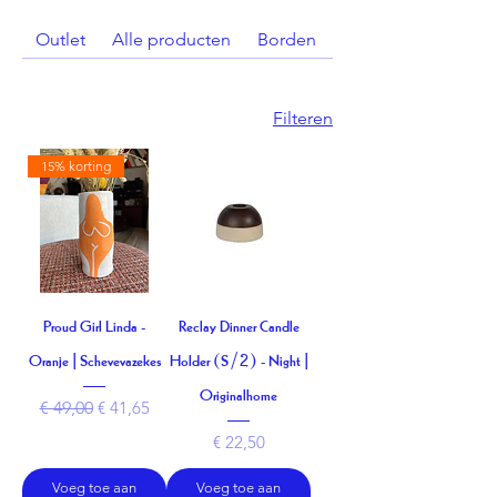
Outlet
Alle producten
Borden
Buitenkaarsen
Filteren
15% korting
Proud Girl Linda -
Reclay Dinner Candle
Oranje | Schevevazekes
Holder (S/2) - Night |
Originalhome
Normale prijs
Verkoopprijs
€ 49,00
€ 41,65
Prijs
€ 22,50
Voeg toe aan
Voeg toe aan