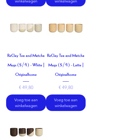
winkelwagen
winkelwagen
ReClay Tea and Matcha
ReClay Tea and Matcha
Mugs (S/4) - White |
Mugs (S/4) - Latte |
Originalhome
Originalhome
Prijs
Prijs
€ 49,80
€ 49,80
Voeg toe aan
Voeg toe aan
winkelwagen
winkelwagen